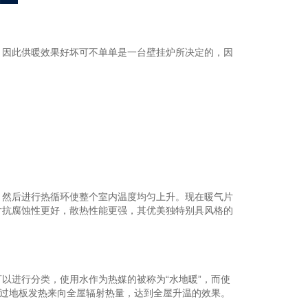
赞 助
机 会
，因此供暖效果好坏可不单单是一台壁挂炉所决定的，因
然后进行热循环使整个室内温度均匀上升。现在暖气片
片抗腐蚀性更好，散热性能更强，其优美独特别具风格的
进行分类，使用水作为热媒的被称为“水地暖”，而使
通过地板发热来向全屋辐射热量，达到全屋升温的效果。