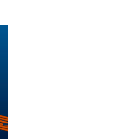
参 展
申 请
观 众
登 记