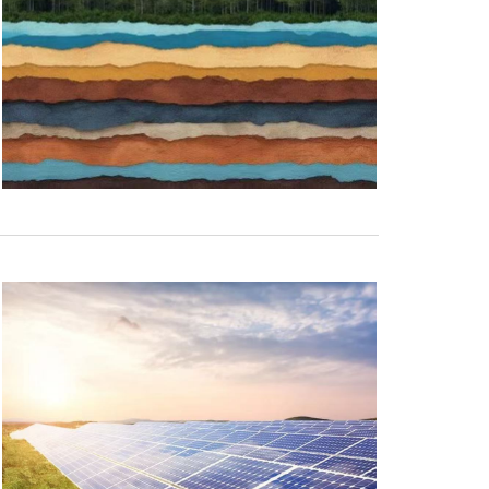
参 展
申 请
观 众
登 记
赞 助
机 会