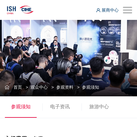
展商中心
首页
>
观众中心
>
参观资料
>
参观须知
参观须知
电子资讯
旅游中心