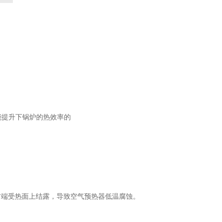
登 记
赞 助
机 会
提升下锅炉的热效率的
端受热面上结露，导致空气预热器低温腐蚀。