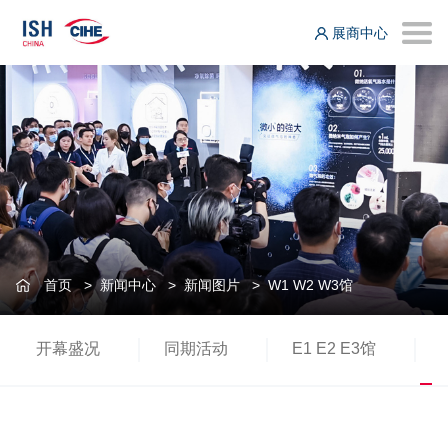
展商中心
首页
>
新闻中心
>
新闻图片
>
W1 W2 W3馆
开幕盛况
同期活动
E1 E2 E3馆