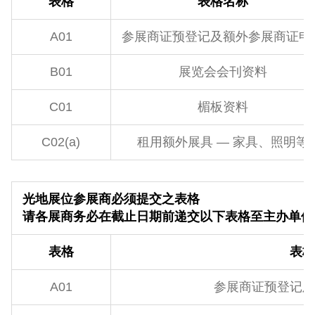
表格
表格名称
A01
参展商证预登记及额外参展商证申
B01
展览会会刊资料
C01
楣板资料
C02(a)
租用额外展具 — 家具、照明等
光地展位参展商必须提交之表格
请各展商务必在截止日期前递交以下表格至主办单位 
表格
表格
A01
参展商证预登记及