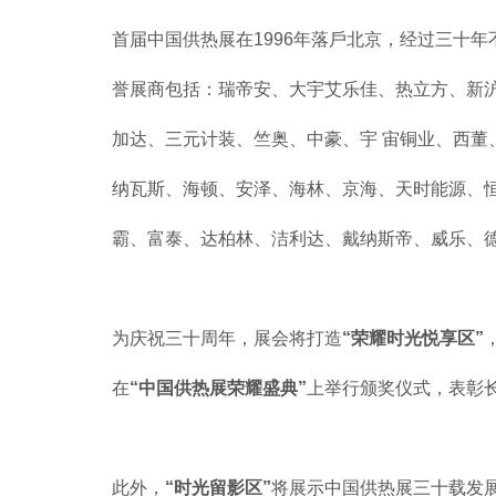
首届中国供热展在1996年落戶北京，经过三十
誉展商包括：瑞帝安、大宇艾乐佳、热立方、新
加达、三元计装、竺奥、中豪、宇 宙铜业、西
纳瓦斯、海顿、安泽、海林、京海、天时能源、
霸、富泰、达柏林、洁利达、戴纳斯帝、威乐、德
为庆祝三十周年，展会将打造
“荣耀时光悦享区”
在
“中国供热展荣耀盛典”
上举行颁奖仪式，表彰
此外，
“时光留影区”
将展示中国供热展三十载发