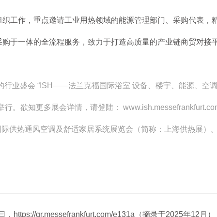
组织工作，重点邀请工业用热领域的能源管理部门、采购代表，
采购于一体的全流程服务，致力于打造高质量的产业链商贸对接
领先世界的行业盛会 “ISH——法兰克福国际浴室 设备、楼宇、能源
欲知更多展会详情，请登陆： www.ish.messefrankfurt.c
IHE－上海国际供热通风空调及舒适家居系统展览会（简称：上海供热
s://qr.messefrankfurt.com/e131a（摘录于2025年12月）