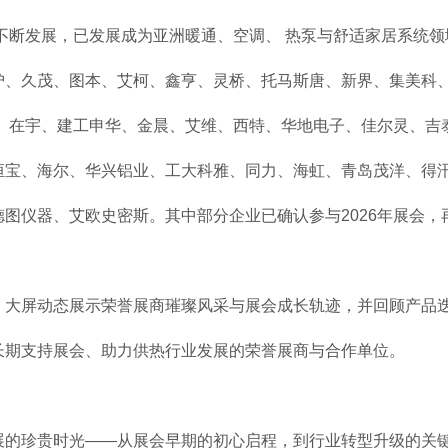
年不断发展，已发展成为亚洲暖通、空调、 热泵与舒适家居系统
沪、久茂、图本、艾柯、鑫亨、灵桥、托马斯唐、新界、集美科
董、在宇、建工申华、金晨、艾维、西特、华地电子、佳尔灵、吉
恒宝、海尔、华兴铝业、工大科雅、同力、海虹、青岛茂洋、得
图仪器、艾欧史密斯。其中部分企业已确认参与2026年展会，
，大屏动态展示荣誉展商璀璨风采与展会成长轨迹，并回顾产品
长期支持展会、助力供热行业发展的荣誉展商与合作单位。
展的珍贵时光——从展会早期的初心启程，到行业转型升级的关