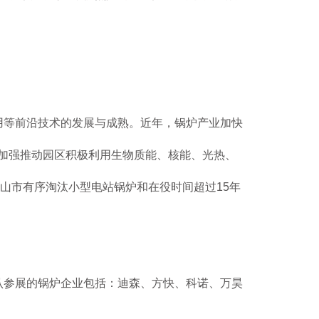
参 展
申 请
用等前沿技术的发展与成熟。近年，锅炉产业加快
观 众
，加强推动园区积极利用生物质能、核能、光热、
登 记
山市有序淘汰小型电站锅炉和在役时间超过15年
赞 助
机 会
认参展的锅炉企业包括：迪森、方快、科诺、万昊