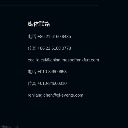
媒体联络
电话 +86 21 6160 8485
传真 +86 21 6168 0778
cecilia.cui@china.messefrankfurt.com
电话 +010-84600653
传真 +010-84600910
renliang.chen@gl-events.com
 Alsovalue