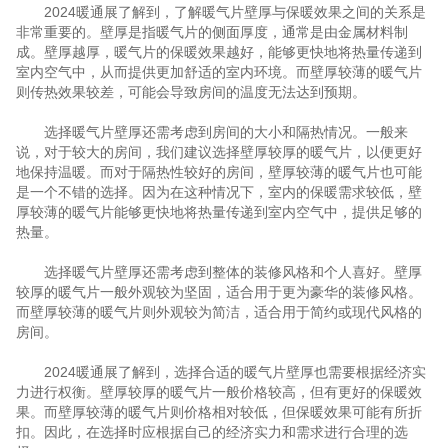
2024暖通展了解到，了解暖气片壁厚与保暖效果之间的关系是
非常重要的。壁厚是指暖气片的侧面厚度，通常是由金属材料制
成。壁厚越厚，暖气片的保暖效果越好，能够更快地将热量传递到
室内空气中，从而提供更加舒适的室内环境。而壁厚较薄的暖气片
则传热效果较差，可能会导致房间的温度无法达到预期。
选择暖气片壁厚还需考虑到房间的大小和隔热情况。一般来
说，对于较大的房间，我们建议选择壁厚较厚的暖气片，以便更好
地保持温暖。而对于隔热性较好的房间，壁厚较薄的暖气片也可能
是一个不错的选择。因为在这种情况下，室内的保暖需求较低，壁
厚较薄的暖气片能够更快地将热量传递到室内空气中，提供足够的
热量。
选择暖气片壁厚还需考虑到整体的装修风格和个人喜好。壁厚
较厚的暖气片一般外观较为坚固，适合用于更为豪华的装修风格。
而壁厚较薄的暖气片则外观较为简洁，适合用于简约或现代风格的
房间。
2024暖通展了解到，选择合适的暖气片壁厚也需要根据经济实
力进行权衡。壁厚较厚的暖气片一般价格较高，但有更好的保暖效
果。而壁厚较薄的暖气片则价格相对较低，但保暖效果可能有所折
扣。因此，在选择时应根据自己的经济实力和需求进行合理的选