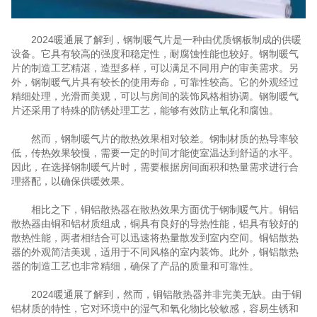
2024暖通展了解到，钢制暖气片是一种由优质钢板制成的供暖
设备。它具有较高的强度和稳定性，耐腐蚀性能也较好。钢制暖气
片的制造工艺精湛，造型多样，可以满足不同用户的审美需求。另
外，钢制暖气片具有较长的使用寿命，可靠性较高。它的外观经过
精细处理，光滑而美观，可以与房间的装饰风格相协调。钢制暖气
片还采用了特殊的防锈处理工艺，能够有效防止氧化和腐蚀。
然而，钢制暖气片的散热效果相对较差。钢制材质的热导率较
低，传热效果较慢，需要一定的时间才能使室温达到舒适的水平。
因此，在选择钢制暖气片时，需要根据房间面积和热量需求进行合
理搭配，以确保供暖效果。
相比之下，铜铝散热器在散热效果方面优于钢制暖气片。铜铝
散热器由铜和铝材质组成，铜具有良好的导热性能，铝具有较好的
散热性能，两者相结合可以迅速将热量散发到室内空间。铜铝散热
器的外观简洁美观，适用于不同风格的室内装饰。此外，铜铝散热
器的制造工艺也非常精细，确保了产品的质量和可靠性。
2024暖通展了解到，然而，铜铝散热器并非完美无缺。由于铜
铝材质的特性，它对环境中的湿气和氧化物比较敏感，容易生锈和