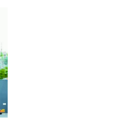
参 展
申 请
观 众
登 记
赞 助
机 会