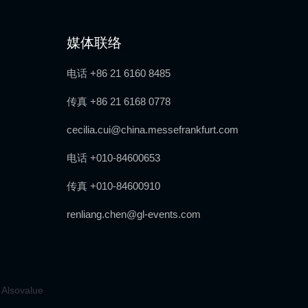
媒体联络
电话 +86 21 6160 8485
传真 +86 21 6168 0778
cecilia.cui@china.messefrankfurt.com
电话 +010-84600653
传真 +010-84600910
renliang.chen@gl-events.com
 Alsovalue