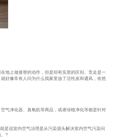
申 请
观 众
登 记
赞 助
机 会
在地上做接替的动作，但是却有实质的区别。竞走是一
。就好像常有人问为什么我家里放了活性炭和通风，依然
空气净化器、臭氧机等商品，或者绿植净化等都是针对
就是说室内空气治理是从污染源头解决室内空气污染问
。?