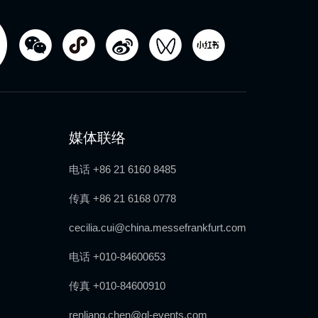
媒体联络
电话 +86 21 6160 8485
传真 +86 21 6168 0778
cecilia.cui@china.messefrankfurt.com
电话 +010-84600653
传真 +010-84600910
renliang.chen@gl-events.com