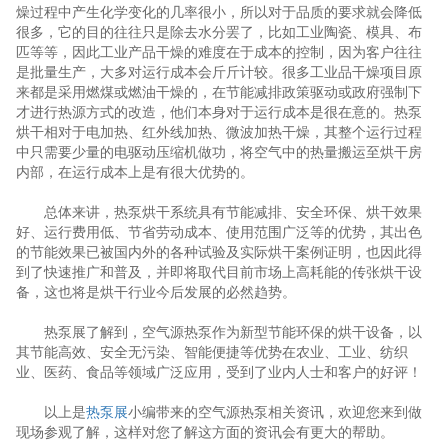
燥过程中产生化学变化的几率很小，所以对于品质的要求就会降低
很多，它的目的往往只是除去水分罢了，比如工业陶瓷、模具、布
匹等等，因此工业产品干燥的难度在于成本的控制，因为客户往往
是批量生产，大多对运行成本会斤斤计较。很多工业品干燥项目原
来都是采用燃煤或燃油干燥的，在节能减排政策驱动或政府强制下
才进行热源方式的改造，他们本身对于运行成本是很在意的。热泵
烘干相对于电加热、红外线加热、微波加热干燥，其整个运行过程
中只需要少量的电驱动压缩机做功，将空气中的热量搬运至烘干房
内部，在运行成本上是有很大优势的。
总体来讲，热泵烘干系统具有节能减排、安全环保、烘干效果
好、运行费用低、节省劳动成本、使用范围广泛等的优势，其出色
的节能效果已被国内外的各种试验及实际烘干案例证明，也因此得
到了快速推广和普及，并即将取代目前市场上高耗能的传张烘干设
备，这也将是烘干行业今后发展的必然趋势。
热泵展了解到，空气源热泵作为新型节能环保的烘干设备，以
其节能高效、安全无污染、智能便捷等优势在农业、工业、纺织
业、医药、食品等领域广泛应用，受到了业内人士和客户的好评！
以上是
热泵展
小编带来的空气源热泵相关资讯，欢迎您来到做
现场参观了解，这样对您了解这方面的资讯会有更大的帮助。