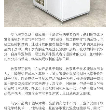
空气源热泵烘干机应用于干燥过程的主要原理，是利用热泵蒸
发器吸收外界空气中的热能，同时回收干燥过程中排气的余热，再
经过压缩机做功，通过冷媒的物理相变特性，将空气中的热量转移
至烘干房中。烘干房内的空气经过反复循环加热，吸收物料中的水
分，自身降温加湿，经过热风排湿或者冷凝除水的过程，把物料中
的水分排出带走，终将实现物料的连续干燥。
热泵展了解到，在农产品烘干领域，热泵烘干技术能够在节省
人力并降低运行成本的基础上，通过智能化温湿控制技术提升物料
烘干品质。以香菇这一常见农产品的烘干为例，传统香菇烘干都是
采用烧柴或烧煤的方式来进行，温度高、时间短，但是干燥后的香
菇回酸且有烟味，热泵烘干虽然时间相对长一点，但是干燥后的香
菇色泽饱满，泡发后基本能恢复原状，且口感爽滑无烟味。
与农产品烘干领域对烘干品质的高需求不同，工业产品由于物
料化学结构单一，性能稳定，且能够承受的温度往往很高，因此干