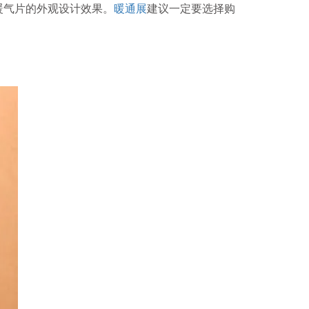
暖气片的外观设计效果。
暖通展
建议一定要选择购
参 展
申 请
观 众