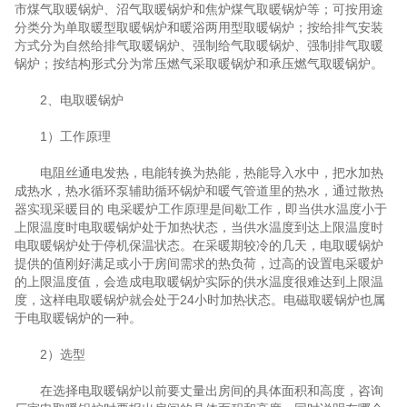
市煤气取暖锅炉、沼气取暖锅炉和焦炉煤气取暖锅炉等；可按用途
分类分为单取暖型取暖锅炉和暖浴两用型取暖锅炉；按给排气安装
方式分为自然给排气取暖锅炉、强制给气取暖锅炉、强制排气取暖
锅炉；按结构形式分为常压燃气采取暖锅炉和承压燃气取暖锅炉。
2、电取暖锅炉
1）工作原理
电阻丝通电发热，电能转换为热能，热能导入水中，把水加热
成热水，热水循环泵辅助循环锅炉和暖气管道里的热水，通过散热
器实现采暖目的 电采暖炉工作原理是间歇工作，即当供水温度小于
上限温度时电取暖锅炉处于加热状态，当供水温度到达上限温度时
电取暖锅炉处于停机保温状态。在采暖期较冷的几天，电取暖锅炉
提供的值刚好满足或小于房间需求的热负荷，过高的设置电采暖炉
的上限温度值，会造成电取暖锅炉实际的供水温度很难达到上限温
度，这样电取暖锅炉就会处于24小时加热状态。电磁取暖锅炉也属
于电取暖锅炉的一种。
2）选型
在选择电取暖锅炉以前要丈量出房间的具体面积和高度，咨询