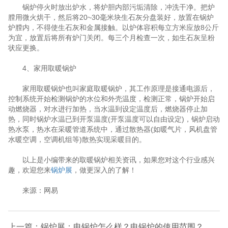
锅炉停火时放出炉水，将炉胆内部污垢清除，冲洗干净。把炉
膛用微火烘干，然后将20~30毫米块生石灰分盘装好，放置在锅炉
炉膛内，不得使生石灰和金属接触。以炉体容积每立方米应放8公斤
为宜，放置后将所有炉门关闭。每三个月检查一次，如生石灰呈粉
状应更换。
4、家用取暖锅炉
家用取暖锅炉也叫家庭取暖锅炉，其工作原理是接通电源后，
控制系统开始检测锅炉的水位和外壳温度，检测正常，锅炉开始启
动燃烧器，对水进行加热，当水温到设定温度后，燃烧器停止加
热，同时锅炉水温已到开泵温度(开泵温度可以自由设定)，锅炉启动
热水泵，热水在采暖管道系统中，通过散热器(如暖气片，风机盘管
水暖空调，空调机组等)散热实现采暖目的。
以上是小编带来的取暖锅炉相关资讯，如果您对这个行业感兴
趣，欢迎您来
锅炉展
，做更深入的了解！
来源：网易
上一篇：锅炉展：电锅炉怎么样？电锅炉的使用范围？