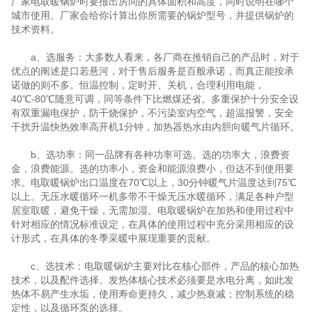
厂家电取暖锅炉时要报出房间的具体面积和高度，同时说明在哪个
城市使用。厂家会给你计算出你所需要的锅炉型号，并提供锅炉的
技术资料。
a、选服务：大多数人看来，各厂商在推销自己的产品时，对于
优点的阐述是口若悬河，对于售后服务是百般承诺，而真正能按承
诺做的则不多。恒温控制，定时开、关机，合理利用电能，
40℃-80℃随意可调，同等条件下比燃煤还省。多重保护十分安全设
有双重漏电保护，防干烧保护，不污染室内空气，超温报警，安全
干扰升温快热效率高开机1分钟，加热器热水由内胆向暖气片循环。
b、选功率：同一品牌有各种功率可选。选的功率大，浪费资
金，浪费能源。选的功率小，资金和能源浪费小，但达不到使用要
求。电取暖锅炉出口温度在70℃以上，30分钟暖气片温度达到75℃
以上。无压水暖循环一机多带不干燥无压水暖循环，满足各种户型
居室取暖，避免干燥，无需加湿。电取暖锅炉在加热和使用过程中
针对相应的情况标准设定，在具体的使用过程中充分采用相应的设
计形式，在具体的冬季采暖中展现重要的贡献。
c、选技术：电取暖锅炉主要对比在核心部件，产品的核心加热
技术，以及配件选择。发热体核心技术必须要是水电分离，如此发
热体不易产生水垢，使用寿命更持久，减少热衰减；控制系统的稳
定性，以及循环泵的选择。