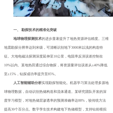
一、
勘探技术的精准化突破
地球物理探测技术
的进步显著提升了地热资源评估精度。三维
地震勘探分辨率达到米级，可清晰识别地下
3000米以浅的构造特
征。大地电磁法探测深度延伸至10公里，电阻率反演误差控制在
10%以内。某地热田通过综合物探，将资源量评估误差从±40%降低
至±15%，钻探成功率提升至85%。
人工智能辅助分析
实现勘探智能化。机器学习算法处理多源地
球物理数据，自动识别热储构造和流体通道。某研究团队开发的深
度学习模型，对地热储层渗透率的预测准确率达
88%，较传统方法
提高30个百分点。数字孪生技术构建地下热储模型，支持钻前模拟