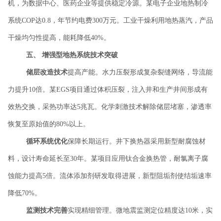
机，为数据中心、医药企业等提供稳定冷源。某电子企业地热制冷
系统
COP达0.8，年节约电费300万元。工业干燥利用地热蒸汽，产品
干燥均匀性提高，能耗降低40%。
五、
增强型地热系统技术突破
储层改造技术
提高产能。水力压裂形成复杂裂缝网络，导流能
力提升
10倍。某EGS项目通过体积压裂，注入井和生产井间形成有
效热交换，采热功率达5兆瓦。化学刺激技术解除储层堵塞，渗透率
恢复至原始值的80%以上。
循环系统优化
保障长期运行。井下换热器采用新型耐腐蚀材
料，设计寿命延长至
30年。某项目应用钛合金换热管，耐氯离子腐
蚀能力提高5倍。流体添加剂研发取得进展，新型阻垢剂使结垢速率
降低70%。
监测技术完善
实现精细管理。微地震监测定位精度达
10米，实