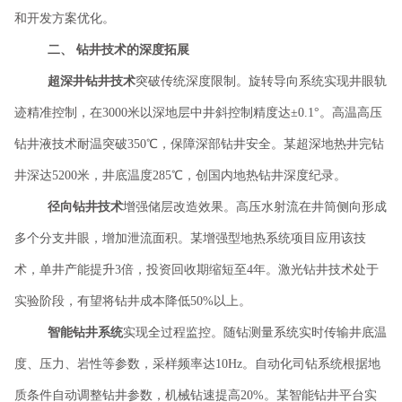
和开发方案优化。
二、
钻井技术的深度拓展
超深井钻井技术
突破传统深度限制。旋转导向系统实现井眼轨
迹精准控制，在
3000米以深地层中井斜控制精度达±0.1°。高温高压
钻井液技术耐温突破350℃，保障深部钻井安全。某超深地热井完钻
井深达5200米，井底温度285℃，创国内地热钻井深度纪录。
径向钻井技术
增强储层改造效果。高压水射流在井筒侧向形成
多个分支井眼，增加泄流面积。某增强型地热系统项目应用该技
术，单井产能提升
3倍，投资回收期缩短至4年。激光钻井技术处于
实验阶段，有望将钻井成本降低50%以上。
智能钻井系统
实现全过程监控。随钻测量系统实时传输井底温
度、压力、岩性等参数，采样频率达
10Hz。自动化司钻系统根据地
质条件自动调整钻井参数，机械钻速提高20%。某智能钻井平台实