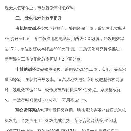
现无人值守作业，事故复杂率降低60%。
三、
发电技术的效率提升
有机朗肯循环
技术成熟推广。采用环保工质，系统发电效率从
8%提升至12%。某中低温地热电站应用两级ORC系统，净发电效率
达15%，单位投资成本降至8000元/千瓦。工质优化研究持续推进，
新型混合工质使系统效率再提升2个百分点。
卡林纳循环
突破效率瓶颈。采用氨水混合工质，实现非等温沸
腾和冷凝，显著提升热效率。某高温地热电站应用改进型卡林纳循
环，发电效率达
22%，较传统蒸汽轮机高5个百分点。系统集成优
化，年运行时间超过8000小时，可用率达95%。
联合循环系统
实现能量梯级利用。地热蒸汽先驱动背压式汽轮
机发电，余热再用于
ORC发电或供热。某综合能源站采用"闪蒸
+ORC"联合循环，整体能源利用率达75%，较单一发电模式提高