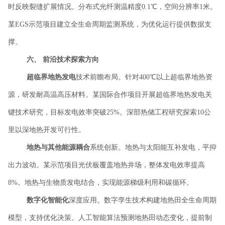
时反映裂缝扩展情况。分布式光纤测温精度0.1℃，空间分辨率1米。
某EGS示范项目建立全生命周期监测系统，为优化运行提供数据支
撑。
六、
前沿技术探索方向
超临界地热发电
技术前瞻布局。针对
400℃以上超临界地热资
源，研发耐高温高压材料。某国际合作项目开展超临界地热发电关
键技术研究，目标发电效率突破25%。深部热储工程研究探索10公
里以深地热开发可行性。
地热与其他能源耦合
系统创新。地热与太阳能互补发电，平抑
出力波动。某示范项目光伏板覆盖地热井场，整体发电效率提高
8%。地热与生物质发电结合，实现能源梯级利用和碳循环。
数字化智能化
深度应用。数字孪生技术构建地热田全生命周期
模型，支持优化决策。人工智能算法预测地热田动态变化，提前制