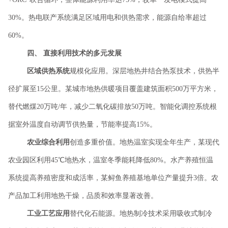
30%。热电联产系统满足区域用电和供热需求，能源自给率超过
60%。
四、
直接利用技术的多元发展
区域供热系统
规模化应用。深层地热井结合热泵技术，供热半
径扩展至
15公里。某城市地热供暖项目覆盖建筑面积500万平方米，
替代燃煤20万吨/年，减少二氧化碳排放50万吨。智能化调控系统根
据室外温度自动调节供热量，节能率提高15%。
农业综合利用
创造多重价值。地热温室实现全年生产，某现代
农业园区利用
45℃地热水，温室冬季能耗降低80%。水产养殖恒温
系统提高养殖密度和成活率，某鲟鱼养殖基地单位产量提升3倍。农
产品加工利用地热干燥，品质和效率显著改善。
工业工艺应用
替代化石能源。地热制冷技术采用吸收式制冷