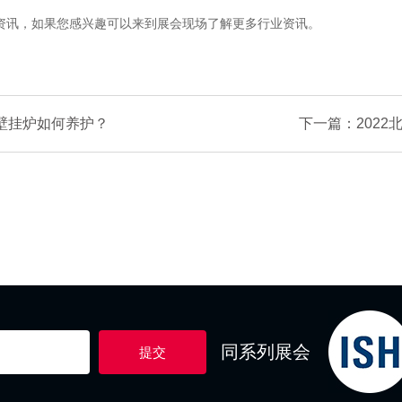
资讯，如果您感兴趣可以来到展会现场了解更多行业资讯。
，壁挂炉如何养护？
下一篇：202
同系列展会
提交