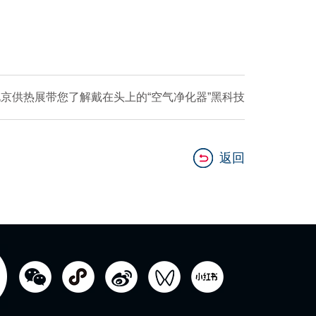
2北京供热展带您了解戴在头上的“空气净化器”黑科技
返回