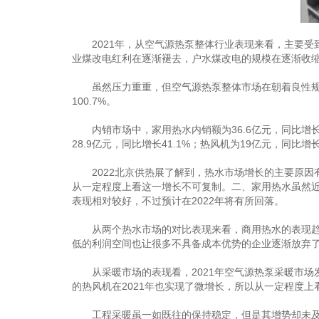
2021年，从空气源热泵整体行业表现来看，主要受
业煤改电红利在逐渐褪去，户水煤改电的规模在逐渐收
虽然压力重重，但空气源热泵整体市场在朝着良性规范的方
100.7%。
内销市场中，家用热水内销额为36.6亿元，同比增长11
28.9亿元，同比增长41.1%；热风机为19亿元，同比增长
2022北京供热展了解到，热水市场增长的主要原因有
从一定程度上看这一增长不可复制。二、家用热水虽然近
表现相对较好，不过预计在2022年将有所回落。
从两个热水市场的对比表现来看，商用热水的表现趋势
低的利润空间也让很多不具备成本优势的企业逐渐放弃
从采暖市场的表现看，2021年空气源热泵采暖市场
的热风机在2021年也实现了微增长，所以从一定程度上
工程采暖虽一如既往的保持稳定，但是其增势却未及预