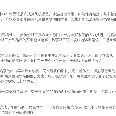
021年无论是户式热风机还是户水煤改电市场，仍然保持稳定，并未拉
增长。户水零售市场因兼具冷暖两联供的属性，因此未来也是采暖市场发
高速增长，主要源于以下几方面的原因：一是国家政策的大力推进，包括
于烘干产品品质的要求越来越高，热泵烘干可以较好地满足需求。三是企
比例较低。果蔬和烟草是其中主流的应用，其次为污泥。由于热泵烘干
断走低的现实环境也限制了一些企业在热泵烘干领域大规模的投入。
源热泵的出口再次带来欣喜，同比翻番的增长拉高了整体空气源热泵行业
用和商用住宅领域的推进力度。所以在欧洲市场，可再生能源设备补贴是
超过50%以上的增长。
长率会有所放缓。综合来看2022年的内外销市场均值得期待，尤其是
了华丽转身，而在2021年10月发布的相关“双碳”政策中，很多目标的完
展与想象空间值得期待。