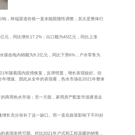
观 众
登 记
影响，终端渠道价格一直未能跟随性调整；其次是整体行
赞 助
元，同比增长17.2%；出口额为45亿元，同比上涨
机 会
户水煤改电内销额为9.2亿元，同比下滑6%；户水零售为
21年随着国内疫情恢复，反弹明显，增长表现较好。但
年增速。因此从全年的表现看，热水市场在2021年整体
的商用热水市场；另一方面，家用房产配套市场逐渐走
速增长充分弥补了这一缺口。而一直在政策影响下不叫好
表现依然可期。对比2021年户式和工程采暖的销售，