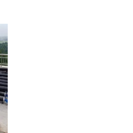
参 展
申 请