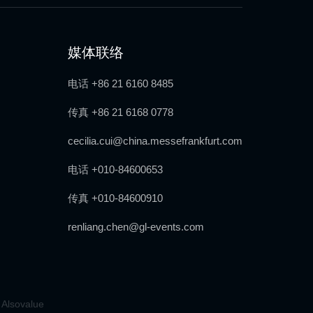
媒体联络
电话 +86 21 6160 8485
传真 +86 21 6168 0778
cecilia.cui@china.messefrankfurt.com
电话 +010-84600653
传真 +010-84600910
renliang.chen@gl-events.com
 Alsovalue