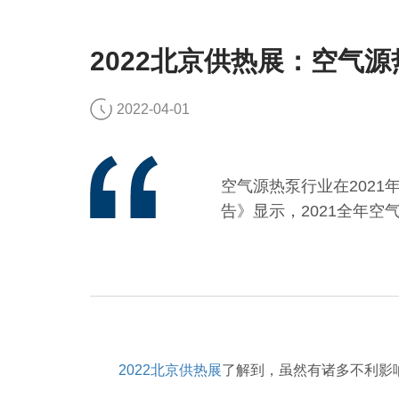
2022北京供热展：空气
2022-04-01
空气源热泵行业在202
告》显示，2021全年空
2022北京供热展
了解到，虽然有诸多不利影