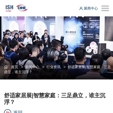
展商中心
首页
>
新闻中心
>
行业资讯
>
舒适家居展|智慧家庭：三足
鼎立，谁主沉浮？
舒适家居展|智慧家庭：三足鼎立，谁主沉
浮？
返回