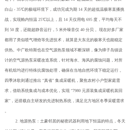
白山 - 35℃的极端环境下，成功完成为期 14 天的超低温极寒直播挑
战，实现舱内恒温 25℃以上，且 14 天仅用电 695 度，平均每天不
到 50 度，还能超静音运行，5 米外噪音仅 40 分贝 。现在好多厂家
都用了类似喷气增焓等先进技术，就算是大东北的极寒天也能稳定
供热。中广欧特斯也在空气源热泵领域不断深耕，像为獐子岛镇设
计的空气源热泵采暖改造系统，针对海水、海风的腐蚀问题，对所
有机组均进行特殊抗腐蚀处理，确保在当地自然环境下稳定运行 。
四季沐歌则通过推出 “真省” 集成采暖机，聚焦农村小户型家庭需
求，借助系统集成与成本优化，实现 “7980 元原装集成采暖机装回
家”，还搭载自主研发的先进制热系统，满足北方地区冬季采暖需求
。
2. 地源热泵：土豪邻居的秘密武器利用地下恒温的特点，冬天