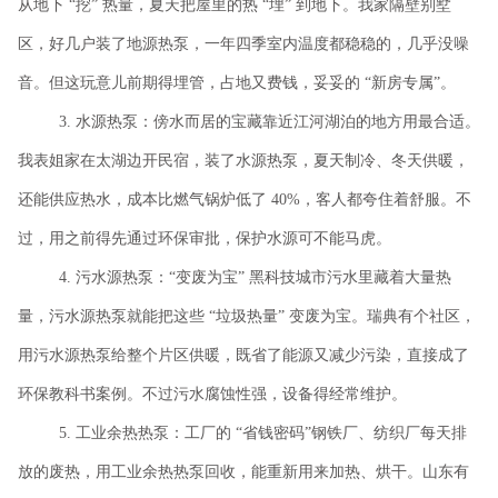
从地下 “挖” 热量，夏天把屋里的热 “埋” 到地下。我家隔壁别墅
区，好几户装了地源热泵，一年四季室内温度都稳稳的，几乎没噪
音。但这玩意儿前期得埋管，占地又费钱，妥妥的 “新房专属”。
3. 水源热泵：傍水而居的宝藏靠近江河湖泊的地方用最合适。
我表姐家在太湖边开民宿，装了水源热泵，夏天制冷、冬天供暖，
还能供应热水，成本比燃气锅炉低了 40%，客人都夸住着舒服。不
过，用之前得先通过环保审批，保护水源可不能马虎。
4. 污水源热泵：“变废为宝” 黑科技城市污水里藏着大量热
量，污水源热泵就能把这些 “垃圾热量” 变废为宝。瑞典有个社区，
用污水源热泵给整个片区供暖，既省了能源又减少污染，直接成了
环保教科书案例。不过污水腐蚀性强，设备得经常维护。
5. 工业余热热泵：工厂的 “省钱密码”钢铁厂、纺织厂每天排
放的废热，用工业余热热泵回收，能重新用来加热、烘干。山东有