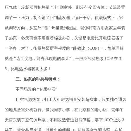
压气体；冷凝器再把热量 “吐” 到室外，制冷剂变回液体；节流装置
调节一下压力，制冷剂又回到蒸发器，循环干活。供暖模式下，它
就调转方向，从室外 “偷” 热量搬到屋里。就像我南方朋友家去年装
了热泵，冬天再也不用裹着棉被办公，关键是电费比开电暖器省了
一半多！对了，衡量热泵厉害程度的 “能效比（COP）”，简单理解
就是 “花 1 度电，能办几度电的事儿”，一般空气源热泵 COP 在 3 -
5，比电热水器聪明太多！
三、热泵的种类与特点
：
不同场景的
“专属神器”
1. 空气源热泵：打工人租房党福音安装超省事，只要找个通风
的地儿放室外机就行。像我同事小李，在北京租的老小区，去年冬
天房东装了空气源热泵，不用改造管道就能供暖，零下 10℃也没掉
链子。就拿芬尼来说，其推出的麒麟 HP 超低温空气源热泵，在长