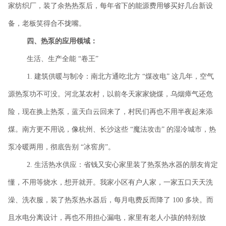
家纺织厂，装了余热热泵后，每年省下的能源费用够买好几台新设
备，老板笑得合不拢嘴。
四、热泵的应用领域：
生活、生产全能
“卷王”
1. 建筑供暖与制冷：南北方通吃北方 “煤改电” 这几年，空气
源热泵功不可没。河北某农村，以前冬天家家烧煤，乌烟瘴气还危
险，现在换上热泵，蓝天白云回来了，村民们再也不用半夜起来添
煤。南方更不用说，像杭州、长沙这些 “魔法攻击” 的湿冷城市，热
泵冷暖两用，彻底告别 “冰窖房”。
2. 生活热水供应：省钱又安心家里装了热泵热水器的朋友肯定
懂，不用等烧水，想开就开。我家小区有户人家，一家五口天天洗
澡、洗衣服，装了热泵热水器后，每月电费反而降了 100 多块。而
且水电分离设计，再也不用担心漏电，家里有老人小孩的特别放