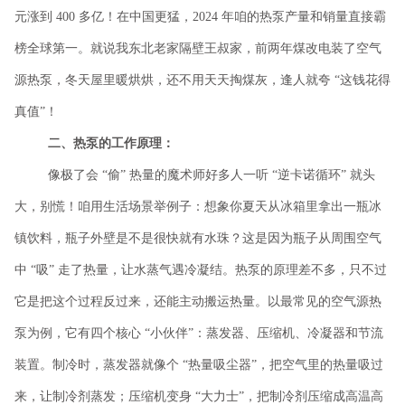
元涨到 400 多亿！在中国更猛，2024 年咱的热泵产量和销量直接霸
榜全球第一。就说我东北老家隔壁王叔家，前两年煤改电装了空气
源热泵，冬天屋里暖烘烘，还不用天天掏煤灰，逢人就夸 “这钱花得
真值”！
二、热泵的工作原理：
像极了会
“偷” 热量的魔术师好多人一听 “逆卡诺循环” 就头
大，别慌！咱用生活场景举例子：想象你夏天从冰箱里拿出一瓶冰
镇饮料，瓶子外壁是不是很快就有水珠？这是因为瓶子从周围空气
中 “吸” 走了热量，让水蒸气遇冷凝结。热泵的原理差不多，只不过
它是把这个过程反过来，还能主动搬运热量。以最常见的空气源热
泵为例，它有四个核心 “小伙伴”：蒸发器、压缩机、冷凝器和节流
装置。制冷时，蒸发器就像个 “热量吸尘器”，把空气里的热量吸过
来，让制冷剂蒸发；压缩机变身 “大力士”，把制冷剂压缩成高温高