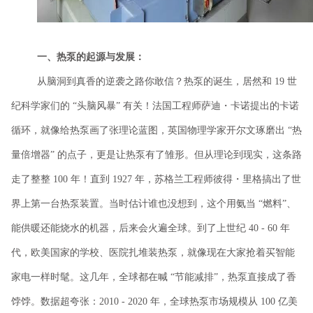
一、热泵的起源与发展：
从脑洞到真香的逆袭之路你敢信？热泵的诞生，居然和 19 世
纪科学家们的 “头脑风暴” 有关！法国工程师萨迪・卡诺提出的卡诺
循环，就像给热泵画了张理论蓝图，英国物理学家开尔文琢磨出
“热
量倍增器” 的点子，更是让热泵有了雏形。但从理论到现实，这条路
走了整整 100 年！直到 1927 年，苏格兰工程师彼得
・里格搞出了世
界上第一台热泵装置。当时估计谁也没想到，这个用氨当
“燃料”、
能供暖还能烧水的机器，后来会火遍全球。到了上世纪 40 - 60 年
代，欧美国家的学校、医院扎堆装热泵，就像现
在大家抢着买智能
家电一样时髦。这几年，全球都在喊
“节能减排”，热泵直接成了香
饽饽。数据超夸张：2010 - 2020 年，全球热泵市场规模从 100 亿美