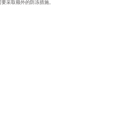
要采取额外的防冻措施。
申 请
观 众
登 记
赞 助
机 会