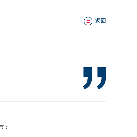
返回
节：