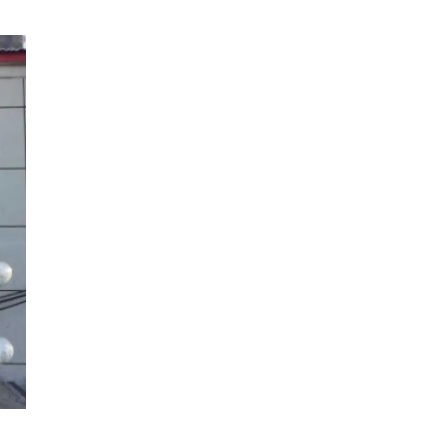
参 展
申 请
观 众