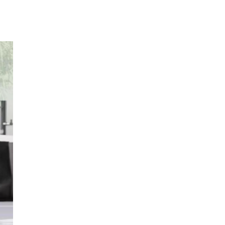
参 展
申 请
观 众