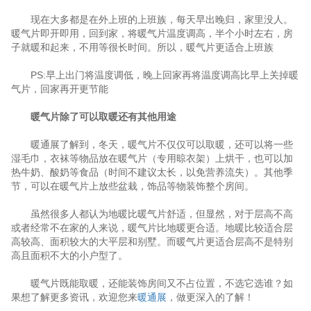
现在大多都是在外上班的上班族，每天早出晚归，家里没人。
暖气片即开即用，回到家，将暖气片温度调高，半个小时左右，房
子就暖和起来，不用等很长时间。所以，暖气片更适合上班族
PS:早上出门将温度调低，晚上回家再将温度调高比早上关掉暖
气片，回家再开更节能
暖气片除了可以取暖还有其他用途
暖通展了解到，冬天，暖气片不仅仅可以取暖，还可以将一些
湿毛巾，衣袜等物品放在暖气片（专用晾衣架）上烘干，也可以加
热牛奶、酸奶等食品（时间不建议太长，以免营养流失）。其他季
节，可以在暖气片上放些盆栽，饰品等物装饰整个房间。
虽然很多人都认为地暖比暖气片舒适，但显然，对于层高不高
或者经常不在家的人来说，暖气片比地暖更合适。地暖比较适合层
高较高、面积较大的大平层和别墅。而暖气片更适合层高不是特别
高且面积不大的小户型了。
暖气片既能取暖，还能装饰房间又不占位置，不选它选谁？如
果想了解更多资讯，欢迎您来
暖通展
，做更深入的了解！