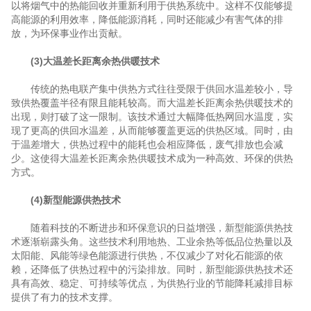
以将烟气中的热能回收并重新利用于供热系统中。这样不仅能够提
高能源的利用效率，降低能源消耗，同时还能减少有害气体的排
放，为环保事业作出贡献。
(3)大温差长距离余热供暖技术
传统的热电联产集中供热方式往往受限于供回水温差较小，导
致供热覆盖半径有限且能耗较高。而大温差长距离余热供暖技术的
出现，则打破了这一限制。该技术通过大幅降低热网回水温度，实
现了更高的供回水温差，从而能够覆盖更远的供热区域。同时，由
于温差增大，供热过程中的能耗也会相应降低，废气排放也会减
少。这使得大温差长距离余热供暖技术成为一种高效、环保的供热
方式。
(4)新型能源供热技术
随着科技的不断进步和环保意识的日益增强，新型能源供热技
术逐渐崭露头角。这些技术利用地热、工业余热等低品位热量以及
太阳能、风能等绿色能源进行供热，不仅减少了对化石能源的依
赖，还降低了供热过程中的污染排放。同时，新型能源供热技术还
具有高效、稳定、可持续等优点，为供热行业的节能降耗减排目标
提供了有力的技术支撑。