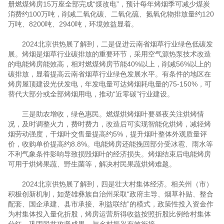
册燃煤烤房15万座全部完成“煤改电”，预计每年烤烟季可减少煤炭
消费约100万吨，削减二氧化碳、二氧化硫、氮氧化物排放量约120
万吨、8200吨、2940吨，环境效益显着。
2024北京供热展了解到，二是促进云南省烟草行业绿色低碳发
展。烤烟是烟草行业碳排放的重要环节，采用空气源热泵技术改造
的电能烤房能效高，相对燃煤烤房节能40%以上，削减56%以上的
碳排放，显着提高云南省烟草行业绿色发展水平。有条件的地区在
烤房屋顶建设光伏发电，年发电量可达烤烟耗电量的75-150%，可
替代大部分或全部烤烟用电，推动“近零碳”行业建设。
三是助农增收，绿色惠民。燃煤烘烤烟叶要昼夜关注烘烤情
况，及时调整火力，费时费力，改造后可实现智能化烘烤，减轻烤
烟劳动强度，干烟叶交售量提高约5%，提升烟叶整体外观质量评
价，收购单价提高约8.8%。电能烤房还能挽回部分受冰雹、雨水等
不利气象条件影响导致损毁烟叶的经济损失。烤烟结束后电能烤房
可用于烘烤果蔬、野生菌等，解决村民果蔬烘烤难题。
2024北京供热展了解到，四是壮大村集体经济。相关州（市）
积极创新机制，如楚雄彝族自治州采取“政府主导、烟草补贴、整合
配套、国企承建、县市承接、利益联结”的模式，政策性投入资金作
为村集体投入量化折股，烤房运营所得收益按照折股比例给村集体