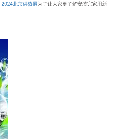
。
2024北京供热展
为了让大家更了解安装完家用新
参 展
申 请
观 众
登 记
赞 助