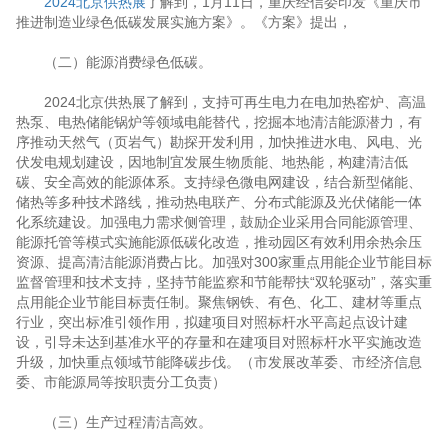
2024北京供热展
了解到，1月11日，重庆经信委印发《重庆市
推进制造业绿色低碳发展实施方案》。《方案》提出，
（二）能源消费绿色低碳。
2024北京供热展了解到，支持可再生电力在电加热窑炉、高温
热泵、电热储能锅炉等领域电能替代，挖掘本地清洁能源潜力，有
序推动天然气（页岩气）勘探开发利用，加快推进水电、风电、光
伏发电规划建设，因地制宜发展生物质能、地热能，构建清洁低
碳、安全高效的能源体系。支持绿色微电网建设，结合新型储能、
储热等多种技术路线，推动热电联产、分布式能源及光伏储能一体
化系统建设。加强电力需求侧管理，鼓励企业采用合同能源管理、
能源托管等模式实施能源低碳化改造，推动园区有效利用余热余压
资源、提高清洁能源消费占比。加强对300家重点用能企业节能目标
监督管理和技术支持，坚持节能监察和节能帮扶“双轮驱动”，落实重
点用能企业节能目标责任制。聚焦钢铁、有色、化工、建材等重点
行业，突出标准引领作用，拟建项目对照标杆水平高起点设计建
设，引导未达到基准水平的存量和在建项目对照标杆水平实施改造
升级，加快重点领域节能降碳步伐。（市发展改革委、市经济信息
委、市能源局等按职责分工负责）
（三）生产过程清洁高效。