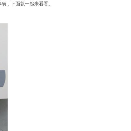
事项，下面就一起来看看。
参 展
申 请
观 众
登 记
赞 助
机 会