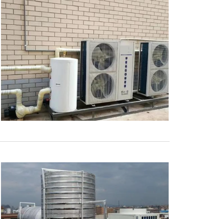
参 展
申 请
观 众
登 记
赞 助
机 会