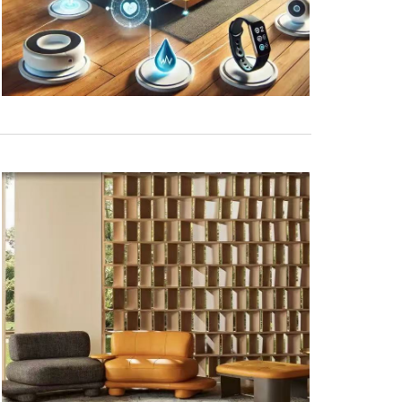
参 展
申 请
观 众
登 记
赞 助
机 会