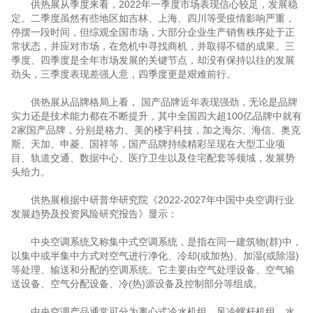
供热展从季度来看，2022年一季度市场表现信心较足，发展稳
定。二季度虽然有些地区如吉林、上海、四川等受疫情影响严重，
停摆一段时间，但综观全国市场，大部分企业生产销售秩序处于正
常状态，并应对市场，在危机中寻找商机，并取得不错的成果。三
季度、四季度是全年市场发展的关键节点，却没有保持以往的发展
劲头，三季度表现差强人意，四季度更是艰难前行。
供热展从品牌格局上看， 国产品牌近年表现强劲，无论是品牌
实力还是技术能力都在不断提升，其中全国四大超100亿品牌中就有
2家国产品牌，分别是格力、美的楼宇科技，加之海尔、海信、奥克
斯、天加、申菱、国祥等，国产品牌持续精彩呈现在大型工业项
目、轨道交通、数据中心、医疗卫生以及住宅配套等领域，发展势
头给力。
供热展根据中研普华研究院《2022-2027年中国中央空调行业
发展趋势及投资风险研究报告》显示：
中央空调系统又称集中式空调系统，是指在同一建筑物(群)中，
以集中或半集中方式对空气进行净化、冷却(或加热)、加湿(或除湿)
等处理、输送和分配的空调系统。它主要由空气处理设备、空气输
送设备、空气分配设备、冷(热)源设备及控制部分等组成。
中央空调产品通常可分为离心式冷水机组、风冷螺杆机组、水