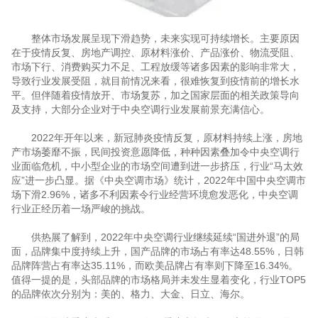
整体市场发展呈现下滑趋势，未来实现可持续增长。主要原因
在于疫情反复、房地产调控、原材料涨价、产品涨价、物流受阻、
市场下行、消费购买力不足、工程放缓等诸多因素的影响非常大，
导致行业发展受阻，就目前情况来看，很难恢复到疫情前的增长水
平。但伴随着疫情放开、市场复苏，加之国家层面的相关政策导向
及支持，大部分企业对于中央空调行业发展前景充满信心。
2022年开年以来，新冠肺炎疫情反复，原材料持续上涨，房地
产市场萎靡不振，民间投资意愿降低，种种因素叠加令中央空调行
业面临危机，中小型企业的市场空间遭到进一步挤压，行业“马太效
应”进一步凸显。据《中央空调市场》统计，2022年中国中央空调市
场下滑2.96%，诸多不利因素令行业经营环境愈发恶化，中央空调
行业正经历着一场严峻的挑战。
供热展了解到，2022年中央空调行业继续延续“国进外退”的局
面，品牌集中度持续上升，国产品牌的市场占有率达48.55%，日韩
品牌阵营占有率达35.11%，而欧美品牌占有率则下降至16.34%。
值得一提的是，头部品牌的市场格局并未发生显着变化，行业TOP5
的品牌依次分别为：美的、格力、大金、日立、海尔。