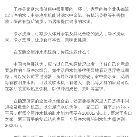
干净是家庭水质健康中很重要的一环，让家里的每个龙头都流
出洁净的水，中央净水机能过滤水中余氯、有机污染物等有害物
质，保留有益矿物质，为居家提供健康的水源。
净水洗漱，可减少人体对余氯及其化合物的摄入，净水洗蔬
果、净水烹煮，还原食材本色，美味更健康。
在安装全屋净水系统前，你该注意什么？
中国供热展认为，应当以自己实际情况出发，了解自己究竟需
要怎样的全屋净水组合。如生活用水能够很明显地看到悬浮物或颗
粒，可以安装前置过滤器；所处区域水质较硬，家中烧水壶、花洒
等有较明显水垢，可以装软水机；有老人、婴儿等人群的家庭可以
在客厅装置即热直饮机，以供冲泡奶粉、茶叶等需求。
在确定所需的全屋净水组合后，还需要根据家里人口选择不同
规格及数量的机器。以全屋净水机为例，一家三口、百平之内的小
平层，所需全屋净水机的制水能力需要在2000L/h以上，而对于多口
之家、两三百平的复式结构房屋，全屋净水机的制水能力需达到
3000L/h。