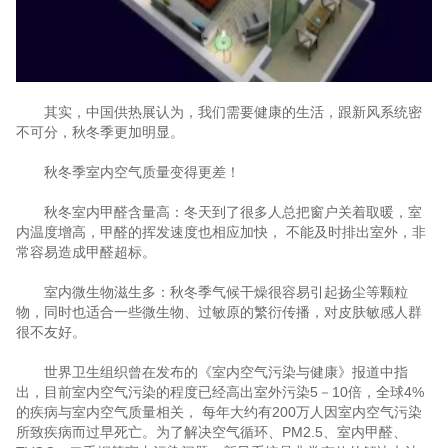
其实，中国供热展认为，我们需要健康的生活，跟新风系统密
不可分，秋冬季更加明显。
秋冬季室内空气质量变得更差！
秋冬室内甲醛含量高：冬天到了很多人总把窗户关着取暖，室
内温度增高，甲醛的挥发速度也相应加快， 不能及时排出室外，非
常容易造成甲醛超标。
室内微生物滋生多：秋冬季气候干燥很容易引起扬尘等颗粒
物，同时也适合一些微生物、过敏原的繁衍传播，对皮肤敏感人群
很不友好。
世界卫生组织曾在发布的《室内空气污染与健康》报道中指
出，目前室内空气污染的程度已经高出室外污染5－10倍，全球4%
的疾病与室内空气质量相关， 每年大约有200万人因室内空气污染
所致疾病而过早死亡。为了解决空气循环、PM2.5、室内甲醛、