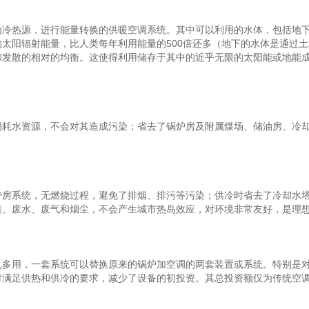
热源，进行能量转换的供暖空调系统。其中可以利用的水体，包括地下
的太阳辐射能量，比人类每年利用能量的500倍还多（地下的水体是通过
和发散的相对的均衡。这使得利用储存于其中的近乎无限的太阳能或地能
水资源，不会对其造成污染；省去了锅炉房及附属煤场、储油房、冷却
系统，无燃烧过程，避免了排烟、排污等污染；供冷时省去了冷却水塔
渣、废水、废气和烟尘，不会产生城市热岛效应，对环境非常友好，是理
用，一套系统可以替换原来的锅炉加空调的两套装置或系统。特别是对
满足供热和供冷的要求，减少了设备的初投资。其总投资额仅为传统空调