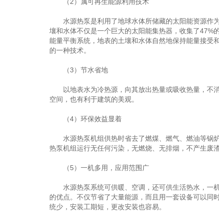
（2）属可再生能源利用技术
水源热泵是利用了地球水体所储藏的太阳能资源作为冷
壤和水体不仅是一个巨大的太阳能集热器，收集了47%
能量平衡系统，地表的土壤和水体自然地保持能量接受
的一种技术。
（3）节水省地
以地表水为冷热源，向其放出热量或吸收热量，不消耗
空间，也有利于建筑的美观。
（4）环保效益显着
水源热泵机组供热时省去了燃煤、燃气、燃油等锅炉房
热泵机组运行无任何污染，无燃烧、无排烟，不产生废
（5）一机多用，应用范围广
水源热泵系统可供暖、空调，还可供生活热水，一机多
的优点。不仅节省了大量能源，而且用一套设备可以同时
统少，安装工期短，更改安装也容易。