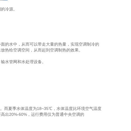
调的冷源。
面的水中，从而可以带走大量的热量，实现空调制冷的
来放热给空调空间，从而起到空调制热的效果。
输水管网和水处理设备。
参 展
申 请
观 众
登 记
而夏季水体温度为18~35℃，水体温度比环境空气温度
出20%-60%，运行费用仅为普通中央空调的
赞 助
机 会