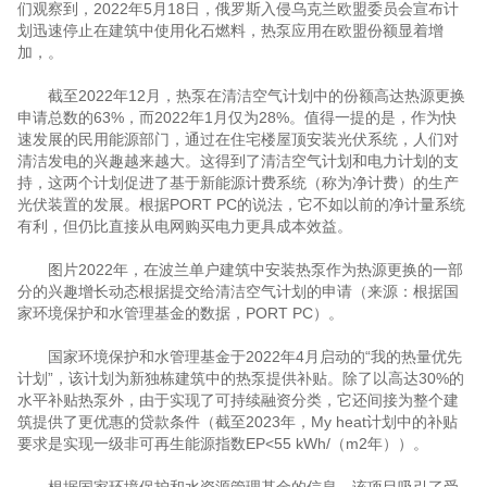
们观察到，2022年5月18日，俄罗斯入侵乌克兰欧盟委员会宣布计
划迅速停止在建筑中使用化石燃料，热泵应用在欧盟份额显着增
加，。
截至2022年12月，热泵在清洁空气计划中的份额高达热源更换
申请总数的63%，而2022年1月仅为28%。值得一提的是，作为快
速发展的民用能源部门，通过在住宅楼屋顶安装光伏系统，人们对
清洁发电的兴趣越来越大。这得到了清洁空气计划和电力计划的支
持，这两个计划促进了基于新能源计费系统（称为净计费）的生产
光伏装置的发展。根据PORT PC的说法，它不如以前的净计量系统
有利，但仍比直接从电网购买电力更具成本效益。
图片2022年，在波兰单户建筑中安装热泵作为热源更换的一部
分的兴趣增长动态根据提交给清洁空气计划的申请（来源：根据国
家环境保护和水管理基金的数据，PORT PC）。
国家环境保护和水管理基金于2022年4月启动的“我的热量优先
计划”，该计划为新独栋建筑中的热泵提供补贴。除了以高达30%的
水平补贴热泵外，由于实现了可持续融资分类，它还间接为整个建
筑提供了更优惠的贷款条件（截至2023年，My heat计划中的补贴
要求是实现一级非可再生能源指数EP<55 kWh/（m2年））。