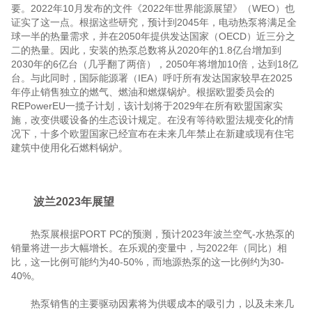
要。2022年10月发布的文件《2022年世界能源展望》（WEO）也
证实了这一点。根据这些研究，预计到2045年，电动热泵将满足全
球一半的热量需求，并在2050年提供发达国家（OECD）近三分之
二的热量。因此，安装的热泵总数将从2020年的1.8亿台增加到
2030年的6亿台（几乎翻了两倍），2050年将增加10倍，达到18亿
台。与此同时，国际能源署（IEA）呼吁所有发达国家较早在2025
年停止销售独立的燃气、燃油和燃煤锅炉。根据欧盟委员会的
REPowerEU一揽子计划，该计划将于2029年在所有欧盟国家实
施，改变供暖设备的生态设计规定。在没有等待欧盟法规变化的情
况下，十多个欧盟国家已经宣布在未来几年禁止在新建或现有住宅
建筑中使用化石燃料锅炉。
波兰2023年展望
热泵展根据PORT PC的预测，预计2023年波兰空气-水热泵的
销量将进一步大幅增长。在乐观的变量中，与2022年（同比）相
比，这一比例可能约为40-50%，而地源热泵的这一比例约为30-
40%。
热泵销售的主要驱动因素将为供暖成本的吸引力，以及未来几