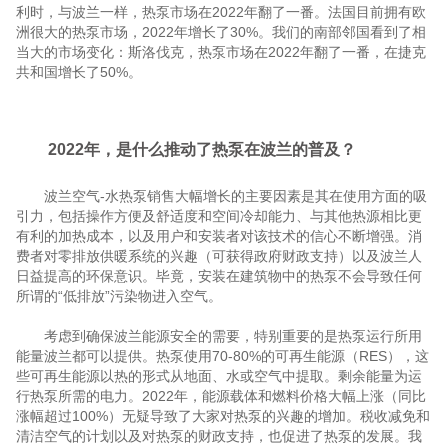
利时，与波兰一样，热泵市场在2022年翻了一番。法国目前拥有欧
洲很大的热泵市场，2022年增长了30%。我们的南部邻国看到了相
当大的市场变化：斯洛伐克，热泵市场在2022年翻了一番，在捷克
共和国增长了50%。
2022年，是什么推动了热泵在波兰的普及？
波兰空气-水热泵销售大幅增长的主要因素是其在使用方面的吸
引力，包括操作方便及舒适度和空间冷却能力、与其他热源相比更
有利的加热成本，以及用户和安装者对该技术的信心不断增强。消
费者对零排放供暖系统的兴趣（可获得政府财政支持）以及波兰人
日益提高的环保意识。毕竟，安装在建筑物中的热泵不会导致任何
所谓的“低排放”污染物进入空气。
考虑到确保波兰能源安全的需要，特别重要的是热泵运行所用
能量波兰都可以提供。热泵使用70-80%的可再生能源（RES），这
些可再生能源以热的形式从地面、水或空气中提取。剩余能量为运
行热泵所需的电力。2022年，能源载体和燃料价格大幅上涨（同比
涨幅超过100%）无疑导致了大家对热泵的兴趣的增加。税收减免和
清洁空气的计划以及对热泵的财政支持，也促进了热泵的发展。我