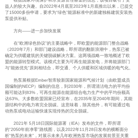
根据国家环境保护和水资源管理基金的信息，该项目吸引了受
益人的较大兴趣。自2022年4月底至2023年1月底推出以来，已提交
了15000多份申请，要求为“绿色”能源标准中的新建独栋建筑安装热
泵提供补贴。
方向——进一步加快发展
在“欧洲绿色协议”的主要战略中，即欧盟的能源部门整合战略
（2020年7月）和部门建设战略，即所谓的翻新浪潮中，热泵已被
确定为供暖建筑的关键脱碳解决方案。这两项战略一致地概述了欧
盟的能源转型模式。该模式主要为可再生能源发电，并将能源部门
与“能效优先”原则相结合，即交通、个人供暖和区域供暖的电气化。
热泵展根据Ember智库较新国家能源和气候计划（由欧盟成员
国编制的NECP）编制的信息，到2030年，所谓清洁电力的平均份
额可能达到83%，可再生能源在能源组合电力生产中的平均份额高
达63%。大多数欧盟国家已经宣布，在2035年至2040年期间，其能
源结构中的电力将完全脱碳。这意味着，除其他外，有可能通过电
动热泵或电动运输快速实现传热的完全脱碳。
2021年 5月18日国际能源署（IEA）发布的文件，即所谓
的“2050年前净零”路线图，以及2022年11月28日发布的横断面分
析“热泵的未来”，对展示未来几年欧洲热泵市场的发展前景至关重