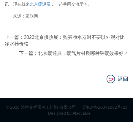
讯，现在就来
北京暖通展
，一起共同交流学习。
来源：互联网
上一篇：2023北京供热展：购买净水器时不要以外观对比
净水器价格
下一篇：北京暖通展：暖气片材质哪种采暖效果好？
返回
© 2026 法兰克福展览 (上海) 有限公司
沪ICP备10041892号-23
Designed by Alsovalue