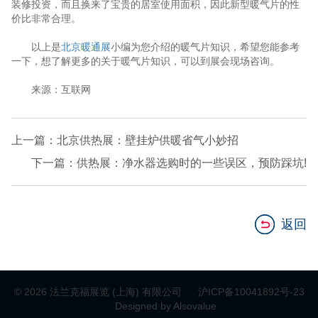
装修投资，而且换来了宝贵的居室使用面积，因此新型暖气片的性
价比非常合理。
以上是
北京暖通展
小编为您介绍的暖气片知识，希望您能参考
一下，想了解更多的关于暖气片知识，可以到展会现场咨询。
来源：互联网
上一篇：北京供热展：壁挂炉供暖省气小妙招
下一篇：供热展：净水器选购时的一些误区，预防踩坑!
返回
© 2026 法兰克福展览 (上海) 有限公司
沪ICP备10041892号-23
Designed by Alsovalue