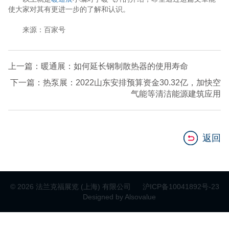
使大家对其有更进一步的了解和认识。
来源：百家号
上一篇：暖通展：如何延长钢制散热器的使用寿命
下一篇：热泵展：2022山东安排预算资金30.32亿，加快空
气能等清洁能源建筑应用
返回
© 2026 法兰克福展览 (上海) 有限公司
沪ICP备10041892号-23
Designed by Alsovalue