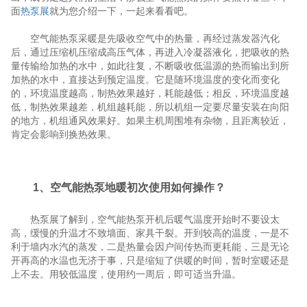
面
热泵展
就为您介绍一下，一起来看看吧。
空气能热泵采暖是先吸收空气中的热量，再经过蒸发器汽化
后，通过压缩机压缩成高压气体，再进入冷凝器液化，把吸收的热
量传输给加热的水中，如此往复，不断吸收低温源的热而输出到所
加热的水中，直接达到预定温度。它是随环境温度的变化而变化
的，环境温度越高，制热效果越好，耗能越低；相反，环境温度越
低，制热效果越差，机组越耗能，所以机组一定要尽量安装在向阳
的地方，机组通风效果好。如果主机周围堆有杂物，且距离较近，
肯定会影响到换热效果。
1、空气能热泵地暖初次使用如何操作？
热泵展了解到，空气能热泵开机后暖气温度开始时不要设太
高，缓慢的升温才不致墙面、家具干裂。开到较高的温度，一是不
利于墙内水汽的蒸发，二是热量会因户间传热而更耗能，三是无论
开再高的水温也无济于事，只是缩短了供暖的时间，暂时室暖还是
上不去。用较低温度，使用约一周后，即可适当升温。