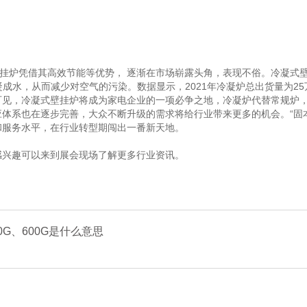
挂炉凭借其高效节能等优势， 逐渐在市场崭露头角，表现不俗。冷凝式
成水，从而减少对空气的污染。数据显示，2021年冷凝炉总出货量为25万
见，冷凝式壁挂炉将成为家电企业的一项必争之地，冷凝炉代替常规炉，也是
体系也在逐步完善，大众不断升级的需求将给行业带来更多的机会。“固本
和服务水平，在行业转型期闯出一番新天地。
感兴趣可以来到展会现场了解更多行业资讯。
G、600G是什么意思