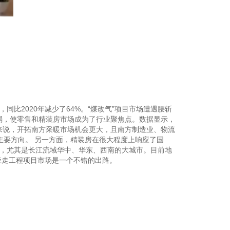
参 展
申 请
观 众
登 记
赞 助
，同比2020年减少了64%。“煤改气”项目市场遭遇腰斩
机 会
减弱，使零售和精装房市场成为了行业聚焦点。数据显示，
对来说，开拓南方采暖市场机会更大，且南方制造业、物流
主要方向。 另一方面，精装房在很大程度上响应了国
点，尤其是长江流域华中、华东、西南的大城市。目前地
径走工程项目市场是一个不错的出路。