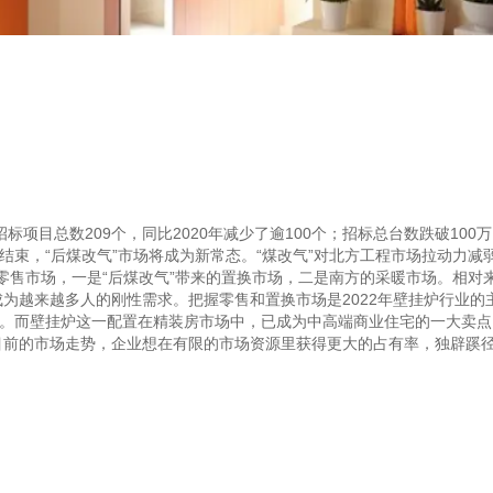
项目总数209个，同比2020年减少了逾100个；招标总台数跌破100万
经结束，“后煤改气”市场将成为新常态。“煤改气”对北方工程市场拉动力
%。零售市场，一是“后煤改气”带来的置换市场，二是南方的采暖市场。相
为越来越多人的刚性需求。把握零售和置换市场是2022年壁挂炉行业的
势。而壁挂炉这一配置在精装房市场中，已成为中高端商业住宅的一大卖
目前的市场走势，企业想在有限的市场资源里获得更大的占有率，独辟蹊