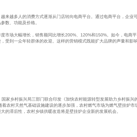
来越多人的消费方式逐渐从门店转向电商平台。通过电商平台，企业可
品参数、功能及价格。
度市场大幅增长，销售额同比增长200%、120%和150%。如今，电
捷，受到一众年轻群体的欢迎。这样的营销模式既能扩大品牌的声量和影
国家乡村振兴局三部门联合印发《加快农村能源转型发展助力乡村振兴的
。随着农村天然气基础设施建设的逐步加强，农村燃气市场为燃气壁挂炉市
很大的滞后性，农村乡镇供暖改造将是壁挂炉企业新的发展机会。