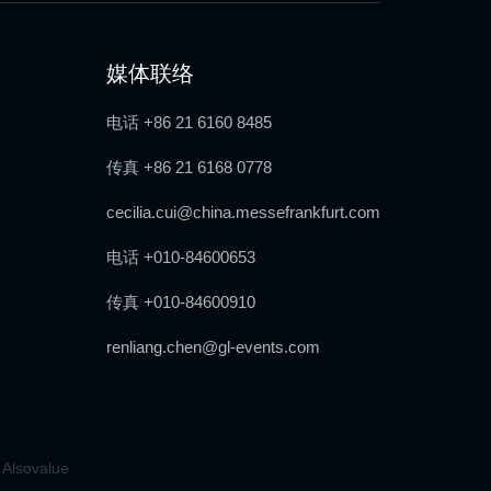
媒体联络
电话 +86 21 6160 8485
传真 +86 21 6168 0778
cecilia.cui@china.messefrankfurt.com
电话 +010-84600653
传真 +010-84600910
renliang.chen@gl-events.com
 Alsovalue