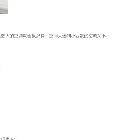
观 众
登 记
赞 助
数大的空调就会很浪费；空间大选到小匹数的空调又不
机 会
。
也更大~