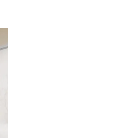
参 展
申 请