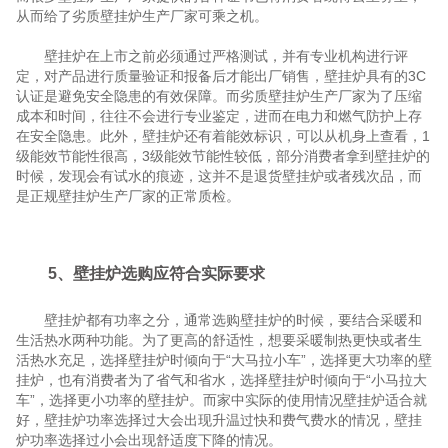
从而给了劣质壁挂炉生产厂家可乘之机。
壁挂炉在上市之前必须通过严格测试，并有专业机构进行评
定，对产品进行质量验证和报备后才能出厂销售，壁挂炉具有的3C
认证是避免安全隐患的有效保障。而劣质壁挂炉生产厂家为了压缩
成本和时间，往往不会进行专业鉴定，进而在电力和燃气防护上存
在安全隐患。此外，壁挂炉还有着能效标识，可以从机身上查看，1
级能效节能性很高，3级能效节能性较低，部分消费者拿到壁挂炉的
时候，发现会有试水的痕迹，这并不是退货壁挂炉或者残次品，而
是正规壁挂炉生产厂家的正常质检。
5、壁挂炉选购应符合实际要求
壁挂炉都有功率之分，通常选购壁挂炉的时候，要结合采暖和
生活热水两种功能。为了更高的舒适性，想要采暖制热更快或者生
活热水充足，选择壁挂炉时倾向于“大马拉小车”，选择更大功率的壁
挂炉，也有消费者为了省气和省水，选择壁挂炉时倾向于“小马拉大
车”，选择更小功率的壁挂炉。而家中实际的使用情况壁挂炉适合就
好，壁挂炉功率选择过大会出现升温过快和费气费水的情况，壁挂
炉功率选择过小会出现舒适度下降的情况。