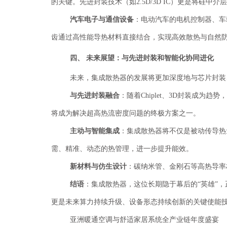
的关键。先进封装技术（如2.5D/3D IC）更是将硅
汽车电子与通信设备
：电动汽车的电机控制器、车
齿通过高性能导热材料直接结合，实现高效散热与自然
四、
未来展望：与先进封装和智能化协同进化
未来，集成散热器的发展将更加深度地与芯片封装
与先进封装融合
：随着
Chiplet、3D封装成
将成为解决超高热流密度问题的终极方案之一。
主动与智能集成
：集成散热器将不仅是被动传导热
需、精准、动态的热管理，进一步提升能效。
新材料与仿生设计
：碳纳米管、金刚石等高热导率
结语
：集成散热器，这位长期隐于幕后的
“英雄”
更是未来算力持续升级、设备形态持续创新的关键使能
亚洲暖通空调与舒适家居系统全产业链年度盛宴