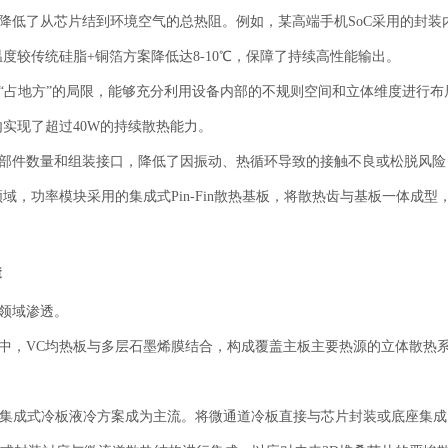
降低了从芯片结到环境空气的总热阻。例如，某高端手机
SoC采用的封
较传统硅脂+铜箔方案降低达8-10℃，保障了持续高性能输出。
“占地方”的局限，能够充分利用设备内部的不规则空间和立体维度进行
实现了超过40W的持续散热能力。
部件数量和组装接口，降低了因振动、热循环导致的接触不良或松脱风险
领域，功率模块采用的集成式
Pin-Fin散热基板，将散热齿与基板一体
透
领域渗透。
中，
VC均热板与多层石墨烯膜结合，构成覆盖主板主要热源的立体散热
升，集成式冷板液冷方案成为主流。将微通道冷板直接与芯片封装或底座集