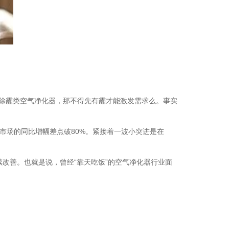
参 展
申 请
观 众
登 记
赞 助
机 会
除霾类空气净化器，那不得先有霾才能激发需求么。事实
。
市场的同比增幅差点破80%。紧接着一波小突进是在
改善。也就是说，曾经“靠天吃饭”的空气净化器行业面