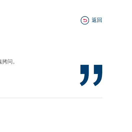
返回
魂拷问。