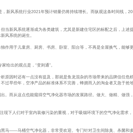
新风系统行业2021年预计销量仍将持续增长。而纵观这条时间线，201
当新风系统逐渐成为各类建筑，尤其是新建住宅区的标配之后，上述提
体新风系统的诞生。
作用于儿童房、厨房、书房、卧室、阳台等，不再是全屋换气，能够更
家给出的观点是，“变则通”。
原因时还有一点没有提及，那就是鱼龙混杂的市场带来的品牌信任危机
。不过早些年，空净产品的标准体系不完善，蜂拥而入的淘金者又急于抢
。而从这点也能窥得空气净化器市场的发展路径。做大、做精、做强，
注现下人们对于室内装修污染的重视，对于吸烟环境下的空气净化需求，
马——马桶空气净化器，非常受欢迎。专门针对卫生间除臭、杀菌和多