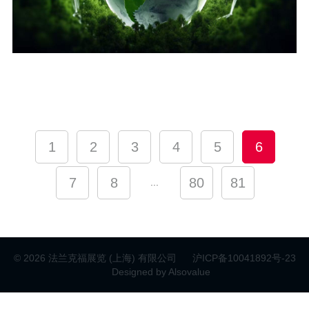
1
2
3
4
5
6
7
8
80
81
...
© 2026 法兰克福展览 (上海) 有限公司
沪ICP备10041892号-23
Designed by Alsovalue