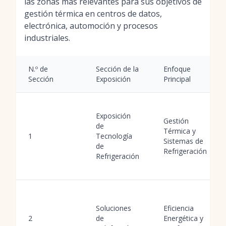
las zonas más relevantes para sus objetivos de
gestión térmica en centros de datos,
electrónica, automoción y procesos
industriales.
N.º de
Sección de la
Enfoque
Sección
Exposición
Principal
Exposición
Gestión
de
Térmica y
1
Tecnología
Sistemas de
de
Refrigeración
Refrigeración
Soluciones
Eficiencia
2
de
Energética y