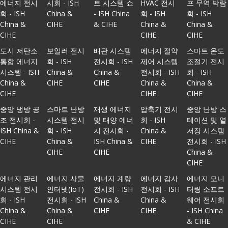
에너지 전시
시회 - ISH
트 시스템 쇼
HVAC 전시
프 무역 박람
회 - ISH
China &
- ISH China
회 - ISH
회 - ISH
China &
CIHE
& CIHE
China &
China &
CIHE
CIHE
CIHE
도시 저탄소
보일러 전시
배관 시스템
에너지 절약
스마트 온도
통합 에너지
회 - ISH
전시회 - ISH
제어 시스템
조절기 전시
시스템 - ISH
China &
China &
전시회 - ISH
회 - ISH
China &
CIHE
CIHE
China &
China &
CIHE
CIHE
CIHE
중앙 냉방 공
스마트 난방
재생 에너지
압축기 전시
중앙 난방 스
조 전시회 -
시스템 전시
및 태양 에너
회 - ISH
테이션 및 열
ISH China &
회 - ISH
지 전시회 -
China &
저장 시스템
CIHE
China &
ISH China &
CIHE
전시회 - ISH
CIHE
CIHE
China &
CIHE
에너지 관리
에너지 사물
에너지 계량
에너지 감사
에너지 모니
시스템 전시
인터넷(IoT)
전시회 - ISH
전시회 - ISH
터링 소프트
회 - ISH
전시회 - ISH
China &
China &
웨어 전시회
China &
China &
CIHE
CIHE
- ISH China
CIHE
CIHE
& CIHE