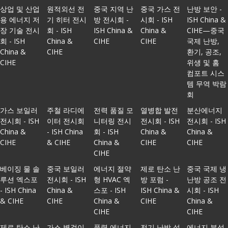
상업 및 산업
원적외선 전
중국 지역 난
중국 가스 전
난방 보안 -
용 에너지 저
기 히터 전시
방 전시회 -
시회 - ISH
ISH China &
장 기술 전시
회 - ISH
ISH China &
China &
CIHE—중국
회 - ISH
China &
CIHE
CIHE
국제 난방,
China &
CIHE
환기, 공조,
CIHE
위생 및 홈
컴포트 시스
템 무역 박람
회
가스 보일러
주철 라디에
전력 품질 모
열병합 발전
분산에너지
전시회 - ISH
이터 전시회
니터링 전시
전시회 - ISH
전시회 - ISH
China &
- ISH China
회 - ISH
China &
China &
CIHE
& CIHE
China &
CIHE
CIHE
CIHE
베이징 물 솔
중국 보일러
에너지 절약
제로 탄소 난
중국 국제 냉
루션 엑스포
전시회 - ISH
형 HVAC 엑
방 포럼 -
난방 공조 전
- ISH China
China &
스포 - ISH
ISH China &
시회 - ISH
& CIHE
CIHE
China &
CIHE
China &
CIHE
CIHE
제로 탄소 난
가스 벽걸이
풍력 에너지
전기 난방 설
에너지 분석